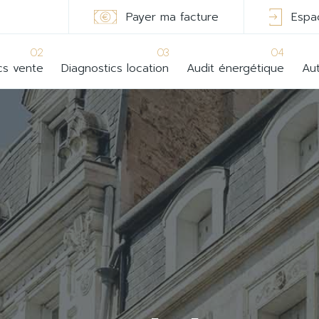
Payer ma facture
Espa
02
03
04
cs vente
Diagnostics location
Audit énergétique
Aut