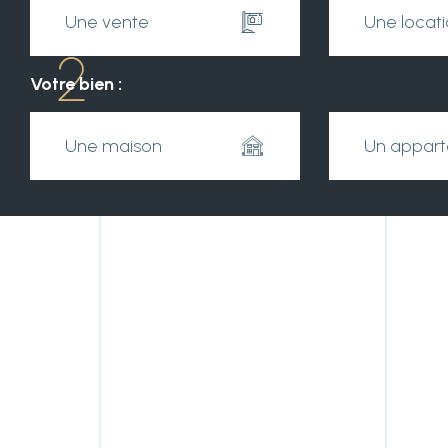
Une vente
Une locat
2
Votre bien :
Une maison
Un appar