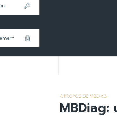
ion
tement
A PROPOS DE MBDIAG
MBDiag: 