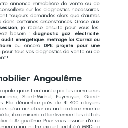
votre annonce immobilière de vente ou de
onseillerai sur les diagnostics nécessaires.
sont toujours demandés alors que d’autres
 dans certaines circonstances. Grâce aux
session
, je réalise ensuite pour vous les
avez besoin :
diagnostic gaz
,
électricité
,
,
audit énergétique
,
métrage loi Carrez ou
iaire
ou encore
DPE
projeté pour une
 pour tous vos diagnostics de vente ou de
ent !
mobilier Angoulême
cropole qui est entourée par les communes
uronne, Saint-Michel, Puymoyen, Gond-
es. Elle dénombre près de 41 400 citoyens
Lorsqu'un acheteur ou un locataire montre
iété, il examinera attentivement les détails
lier à Angoulême. Pour vous assurer d'être
ementation, notre expert certifié à MBDiag