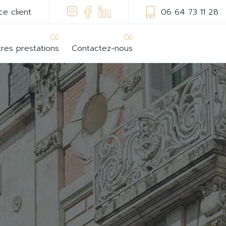
ce client
06 64 73 11 28
05
06
res prestations
Contactez-nous