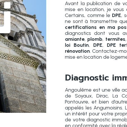
Avant la publication de 
mise en location, je vous c
Certains, comme le
DPE
, 
ne sont à transmettre que
certifications en ma pos
diagnostics dont vous 
amiante
,
plomb
,
termites
loi Boutin
,
DPE
,
DPE
tert
rénovation
. Contactez-moi
mise en location de logem
Diagnostic im
Angoulême est une ville a
de Soyaux, Dirac, La Co
Pontouvre, et bien d’autr
appelés les Angumoisins. 
un intérêt pour votre propr
de votre diagnostic immobi
en conformité avec la régl