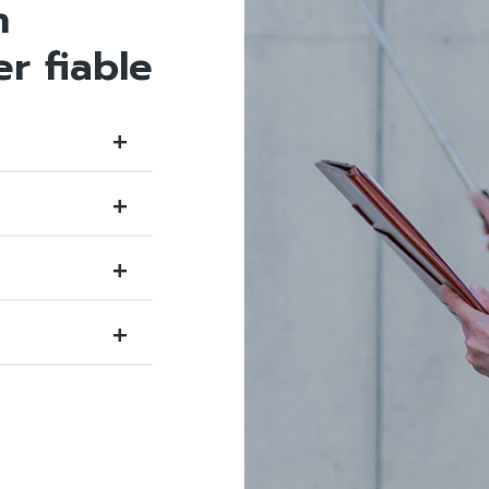
n
er fiable