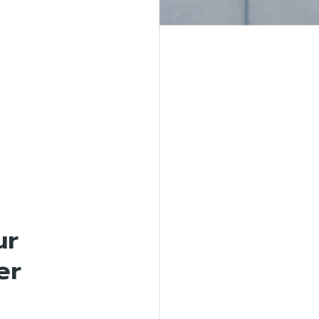
ur
er