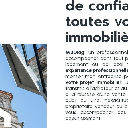
de confi
toutes v
immobili
MBDiag
, un professionn
accompagner dans tout pr
logement ou de local t
expérience professionnell
monter mon entreprise 
votre projet immobilier
. 
transmis à l’acheteur et au
à la réussite d’une vente
oubli ou une inexacti
propriétaire vendeur ou b
vous accompagner des 
aboutissement.