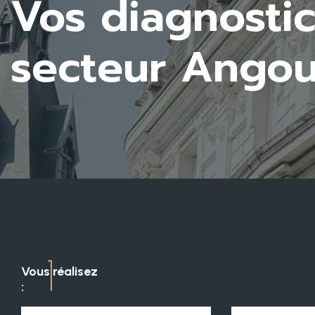
Audit énergét
Charentes
1
Vous réalisez
: